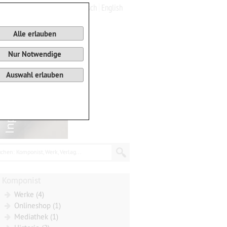
Deutsch
English
0
Warenkorb
Alle erlauben
Nur Notwendige
Auswahl erlauben
chen: Komponist, Werk, Verlag...
Komponist
Werke (4)
Onlineshop (1)
Mediathek (1)