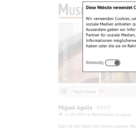
Diese Website verwendet C
Wir verwenden Cookies, um
soziale Medien anbieten zu
Ausserdem geben wir Infor
Partner für soziale Medien
Informationen möglicherwe
haben oder die sie im Rah
Notwendig
Miguel Aguila
Miguel
Aguila
(1957)
∗
15.09.1957 in
Montevideo, Uruguay
Dies ist ein Input von einem unserer Mus