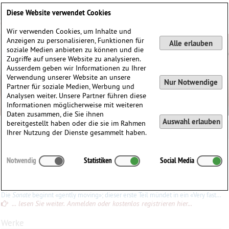
Deutsch
English
0
Diese Website verwendet Cookies
Anmelden / Registrieren
Wir verwenden Cookies, um Inhalte und
Anzeigen zu personalisieren, Funktionen für
Alle erlauben
soziale Medien anbieten zu können und die
Zugriffe auf unsere Website zu analysieren.
Ausserdem geben wir Informationen zu Ihrer
Verwendung unserer Website an unsere
Nur Notwendige
Partner für soziale Medien, Werbung und
Analysen weiter. Unsere Partner führen diese
Informationen möglicherweise mit weiteren
Daten zusammen, die Sie ihnen
Auswahl erlauben
bereitgestellt haben oder die sie im Rahmen
Samuel Adler
Ihrer Nutzung der Dienste gesammelt haben.
Samuel
Adler
(1928)
Notwendig
Statistiken
Social Media
∗
04.03.1928 in
Mannheim, Deutschland
Konrad Ewald
Die
Sonate
beginnt «gently moving»; dieser erste Teil mündet in ein «Very fast». Vom Notenbild her (fast nur Viertel, Achtel und Sechzehntel, keine Spezialzeichen) wirkt das Ganze übersichtlich und
... lesen Sie weiter. Anmelden oder kostenlos registrieren hier...
Werke