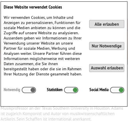
Deutsch
English
0
Diese Website verwendet Cookies
Anmelden / Registrieren
Wir verwenden Cookies, um Inhalte und
Anzeigen zu personalisieren, Funktionen für
Alle erlauben
soziale Medien anbieten zu können und die
Zugriffe auf unsere Website zu analysieren.
Ausserdem geben wir Informationen zu Ihrer
Verwendung unserer Website an unsere
Nur Notwendige
Partner für soziale Medien, Werbung und
Analysen weiter. Unsere Partner führen diese
Informationen möglicherweise mit weiteren
Daten zusammen, die Sie ihnen
Auswahl erlauben
bereitgestellt haben oder die sie im Rahmen
Daniel Adams
Ihrer Nutzung der Dienste gesammelt haben.
Daniel
Adams
(1956)
Notwendig
Statistiken
Social Media
∗
in
Miami, FL, Vereinigte Staaten von Amerika
Dr. Daniel Adams ist ein Amerikanischer Komponist und
Musikprofessor an der Texas Southern University in Houston. Adams
ist zugleich Komponist und Autor von musikwissenschaftlichen
Artikeln. Sein Schaffen ist international anerkannt.