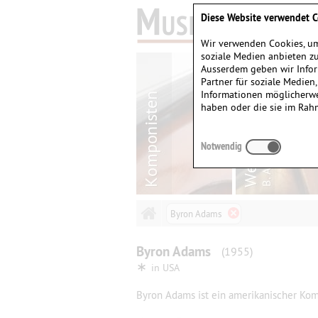
Diese Website verwendet C
Wir verwenden Cookies, um
soziale Medien anbieten zu
Ausserdem geben wir Infor
Partner für soziale Medien
Informationen möglicherwe
haben oder die sie im Rah
Notwendig
Byron Adams
Byron
Adams
(1955)
∗
in
USA
Byron Adams ist ein amerikanischer Komp