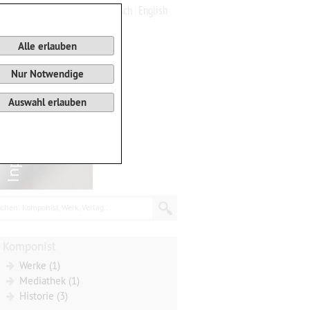
Deutsch
English
0
Warenkorb
Alle erlauben
Nur Notwendige
Auswahl erlauben
chen: Komponist, Werk, Verlag...
Komponist
Werke (1)
Mediathek (1)
Historie (3)