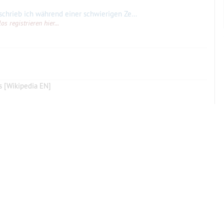
n Zeit meines Lebens», schreibt Byron Adams. «Der dramatische erste Satz (Allegro appassionato) ist
s registrieren hier...
 [Wikipedia EN]