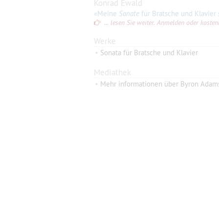
Konrad Ewald
«Meine
Sonate
für Bratsche und Klavier schrieb ich während einer schwierige
... lesen Sie weiter. Anmelden oder kostenlo
Werke
•
Sonata für Bratsche und Klavier
Mediathek
•
Mehr informationen über Byron Adams