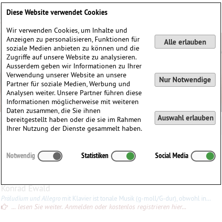
Deutsch
English
0
Diese Website verwendet Cookies
Anmelden / Registrieren
Wir verwenden Cookies, um Inhalte und
Anzeigen zu personalisieren, Funktionen für
Alle erlauben
soziale Medien anbieten zu können und die
Zugriffe auf unsere Website zu analysieren.
Ausserdem geben wir Informationen zu Ihrer
Verwendung unserer Website an unsere
Nur Notwendige
Partner für soziale Medien, Werbung und
Analysen weiter. Unsere Partner führen diese
Informationen möglicherweise mit weiteren
Daten zusammen, die Sie ihnen
Auswahl erlauben
bereitgestellt haben oder die sie im Rahmen
Erkki Werner Aaltonen
Ihrer Nutzung der Dienste gesammelt haben.
Erkki Werner
Aaltonen
(1910–1990)
Notwendig
Statistiken
Social Media
∗
17.08.1910 in
Hämeenlinna, Finnland
†
08.03.1990 in
Helsinki, Finnland
Konrad Ewald
Präludium und Allegro
mit Klavier ist tonale Musik (g-moll/G-dur), obwohl in der Mitte des 20. Jahrhunderts entstanden. Mitreissende Musik (gelegentlich sehr hohe Lagen).
... lesen Sie weiter. Anmelden oder kostenlos registrieren hier...