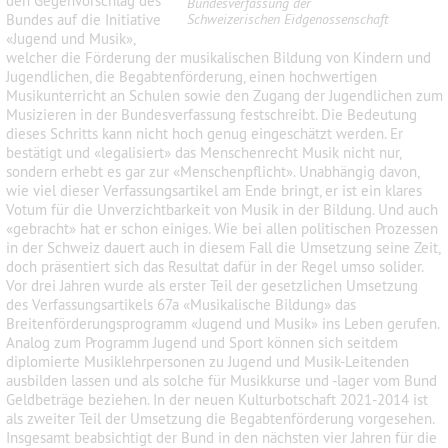
den Gegenvorschlag des
Bundesverfassung der
Bundes auf die Initiative
Schweizerischen Eidgenossenschaft
«Jugend und Musik»,
welcher die Förderung der musikalischen Bildung von Kindern und
Jugendlichen, die Begabtenförderung, einen hochwertigen
Musikunterricht an Schulen sowie den Zugang der Jugendlichen zum
Musizieren in der Bundesverfassung festschreibt. Die Bedeutung
dieses Schritts kann nicht hoch genug eingeschätzt werden. Er
bestätigt und «legalisiert» das Menschenrecht Musik nicht nur,
sondern erhebt es gar zur «Menschenpflicht». Unabhängig davon,
wie viel dieser Verfassungsartikel am Ende bringt, er ist ein klares
Votum für die Unverzichtbarkeit von Musik in der Bildung. Und auch
«gebracht» hat er schon einiges. Wie bei allen politischen Prozessen
in der Schweiz dauert auch in diesem Fall die Umsetzung seine Zeit,
doch präsentiert sich das Resultat dafür in der Regel umso solider.
Vor drei Jahren wurde als erster Teil der gesetzlichen Umsetzung
des Verfassungsartikels 67a «Musikalische Bildung» das
Breitenförderungsprogramm «Jugend und Musik» ins Leben gerufen.
Analog zum Programm Jugend und Sport können sich seitdem
diplomierte Musiklehrpersonen zu Jugend und Musik-Leitenden
ausbilden lassen und als solche für Musikkurse und -lager vom Bund
Geldbeträge beziehen. In der neuen Kulturbotschaft 2021-2014 ist
als zweiter Teil der Umsetzung die Begabtenförderung vorgesehen.
Insgesamt beabsichtigt der Bund in den nächsten vier Jahren für die