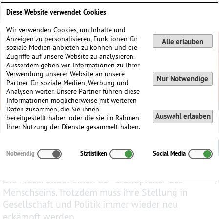
Deutsch
English
0
Diese Website verwendet Cookies
Anmelden / Registrieren
Wir verwenden Cookies, um Inhalte und
Anzeigen zu personalisieren, Funktionen für
Alle erlauben
soziale Medien anbieten zu können und die
Zugriffe auf unsere Website zu analysieren.
Ausserdem geben wir Informationen zu Ihrer
Verwendung unserer Website an unsere
Nur Notwendige
Partner für soziale Medien, Werbung und
Analysen weiter. Unsere Partner führen diese
Informationen möglicherweise mit weiteren
Daten zusammen, die Sie ihnen
Auswahl erlauben
bereitgestellt haben oder die sie im Rahmen
Ihrer Nutzung der Dienste gesammelt haben.
Gibt es ein Menschenrecht auf Musik?
Notwendig
Statistiken
Social Media
Die Musik bildet einen der Grundpfeiler des
Menschseins. Trotzdem muss ihre Stellung in
Gesellschaft und Politik immer wieder neu
erkämpft werden.