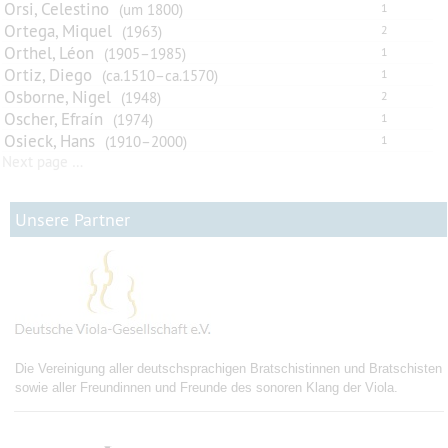
Orsi, Celestino
(um 1800)
1
Ortega, Miquel
(1963)
2
Orthel, Léon
(1905–1985)
1
Ortiz, Diego
(ca.1510–ca.1570)
1
Osborne, Nigel
(1948)
2
Oscher, Efraín
(1974)
1
Osieck, Hans
(1910–2000)
1
Next page …
Unsere Partner
Die Vereinigung aller deutschsprachigen Bratschistinnen und Bratschisten
sowie aller Freundinnen und Freunde des sonoren Klang der Viola.