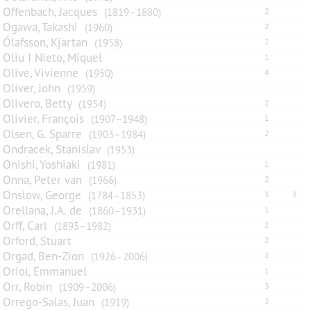
Offenbach, Jacques
(1819–1880)
2
Ogawa, Takashi
(1960)
2
Ólafsson, Kjartan
(1958)
2
Oliu I Nieto, Miquel
1
Olive, Vivienne
(1950)
4
Oliver, John
(1959)
Olivero, Betty
(1954)
2
Olivier, François
(1907–1948)
1
Olsen, G. Sparre
(1903–1984)
2
Ondracek, Stanislav
(1953)
Onishi, Yoshiaki
(1981)
1
Onna, Peter van
(1966)
2
Onslow, George
(1784–1853)
3
3
Orellana, J.A. de
(1860–1931)
1
Orff, Carl
(1895–1982)
2
Orford, Stuart
2
Orgad, Ben-Zion
(1926–2006)
2
Oriol, Emmanuel
1
Orr, Robin
(1909–2006)
3
Orrego-Salas, Juan
(1919)
3