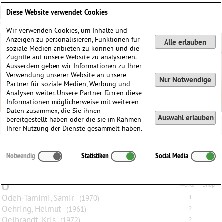
Deutsch
English
0
Diese Website verwendet Cookies
Anmelden / Registrieren
Wir verwenden Cookies, um Inhalte und
Anzeigen zu personalisieren, Funktionen für
Alle erlauben
soziale Medien anbieten zu können und die
Zugriffe auf unsere Website zu analysieren.
Ausserdem geben wir Informationen zu Ihrer
Verwendung unserer Website an unsere
Nur Notwendige
Partner für soziale Medien, Werbung und
Analysen weiter. Unsere Partner führen diese
Informationen möglicherweise mit weiteren
Daten zusammen, die Sie ihnen
Auswahl erlauben
bereitgestellt haben oder die sie im Rahmen
Ihrer Nutzung der Dienste gesammelt haben.
Alle
A
B
C
D
E
F
G
H
I
J
K
L
M
N
O
P
Q
Notwendig
Statistiken
Social Media
R
S
T
U
V
W
X
Y
Z
O
Werke
Shop
Odeh-Tamimi, Samir
(1970)
1
Oehring, Helmut
(1961)
2
Oelbrandt, Kris
(1972)
2