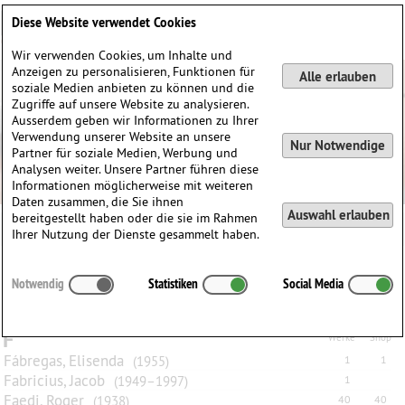
Deutsch
English
0
Diese Website verwendet Cookies
Anmelden / Registrieren
Wir verwenden Cookies, um Inhalte und
Anzeigen zu personalisieren, Funktionen für
Alle erlauben
soziale Medien anbieten zu können und die
Zugriffe auf unsere Website zu analysieren.
Ausserdem geben wir Informationen zu Ihrer
Verwendung unserer Website an unsere
Nur Notwendige
Partner für soziale Medien, Werbung und
Analysen weiter. Unsere Partner führen diese
Informationen möglicherweise mit weiteren
Daten zusammen, die Sie ihnen
Auswahl erlauben
bereitgestellt haben oder die sie im Rahmen
Ihrer Nutzung der Dienste gesammelt haben.
Alle
A
B
C
D
E
F
G
H
I
J
K
L
M
N
O
P
Q
Notwendig
Statistiken
Social Media
R
S
T
U
V
W
X
Y
Z
F
Werke
Shop
Fábregas, Elisenda
(1955)
1
1
Fabricius, Jacob
(1949–1997)
1
Faedi, Roger
(1938)
40
40