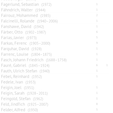
Fagerlund, Sebastian
(1972)
1
Fähndrich, Walter
(1944)
1
Fairouz, Mohammed
(1985)
2
Falcinelli, Rolande
(1940–2006)
1
Fanshawe, David
(1942)
1
Färber, Otto
(1902–1987)
6
Farias, Javier
(1973)
5
Farkas, Ferenc
(1905–2000)
9
Farquhar, David
(1928)
1
Farrenc, Louise
(1804–1875)
1
Fasch, Johann Friedrich
(1688–1758)
1
Fauré, Gabriel
(1845–1924)
6
1
Fauth, Ulrich Stefan
(1940)
1
Febel, Reinhard
(1952)
1
Fedele, Ivan
(1953)
Feigin, Joel
(1951)
1
Feigin, Sarah
(1928–2011)
1
Feingold, Stefan
(1962)
1
Feld, Jindřich
(1925–2007)
8
Felder, Alfred
(1950)
5