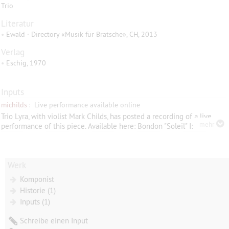
Trio
Literatur
•
Ewald · Directory «Musik für Bratsche», CH, 2013
Verlag
•
Eschig, 1970
Inputs
michilds
:
Live performance available online
Trio Lyra, with violist Mark Childs, has posted a recording of a live
mehr
performance of this piece. Available here: Bondon "Soleil" I:
https://www.youtube.com/watch?v=TOUAqv4spQs
Bondon "Soleil" II:
https://www.youtube.com/watch?v=NGlXVFrj5lA
Bondon "Soleil" III:
https://www.youtube.com/watch?v=9p4-d7IG_wo
Werk
Komponist
Historie (1)
Inputs (1)
Schreibe einen Input