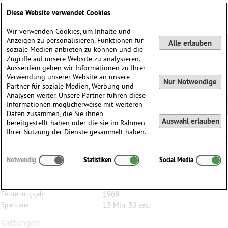
Deutsch
English
0
Diese Website verwendet Cookies
Anmelden / Registrieren
Wir verwenden Cookies, um Inhalte und
Anzeigen zu personalisieren, Funktionen für
Alle erlauben
soziale Medien anbieten zu können und die
Zugriffe auf unsere Website zu analysieren.
Ausserdem geben wir Informationen zu Ihrer
Verwendung unserer Website an unsere
Nur Notwendige
Partner für soziale Medien, Werbung und
Analysen weiter. Unsere Partner führen diese
Informationen möglicherweise mit weiteren
Daten zusammen, die Sie ihnen
Auswahl erlauben
bereitgestellt haben oder die sie im Rahmen
Ihrer Nutzung der Dienste gesammelt haben.
Jacques
Bondon
(1927)
Notwendig
Statistiken
Social Media
Le soleil multicolore, für Flöte, Bratsche und Harfe
Flöte, Bratsche, Harfe
Besetzung
1969
Entstehungsjahr
13 Min. 30 sec.
Spieldauer
Gattungen