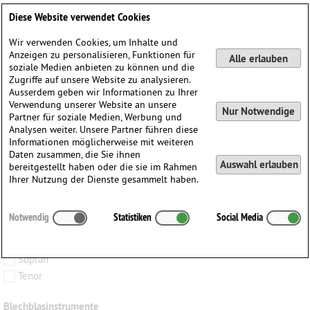
Klicken Sie die Ihnen zur Verfügung stehenden Instrumente an und
Diese Website verwendet Cookies
finden Sie Werke:
für genau die ausgewählten Instrumente
Wir verwenden Cookies, um Inhalte und
Anzeigen zu personalisieren, Funktionen für
für die ausgewählten Instrumente und ggf. weitere Instrumente
Alle erlauben
soziale Medien anbieten zu können und die
ODER-Verknüpfung (mind. eines der ausgewählten
Zugriffe auf unsere Website zu analysieren.
Instrumente)
Ausserdem geben wir Informationen zu Ihrer
Verwendung unserer Website an unsere
Nur Notwendige
Partner für soziale Medien, Werbung und
Analysen weiter. Unsere Partner führen diese
Informationen möglicherweise mit weiteren
Gesang
Daten zusammen, die Sie ihnen
Altstimme
Auswahl erlauben
bereitgestellt haben oder die sie im Rahmen
Bariton
Ihrer Nutzung der Dienste gesammelt haben.
Chor
Hohe Stimme
Notwendig
Statistiken
Social Media
Mittlere Stimme
Singstimme
Sopran
Tenor
Blechblasinstrumente